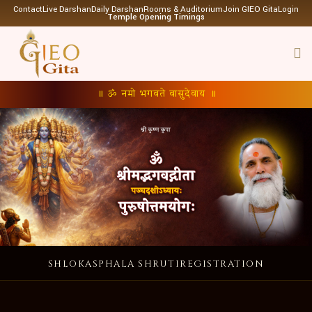
Contact
Live Darshan
Daily Darshan
Rooms & Auditorium
Join GIEO Gita
Login
Temple Opening Timings
॥ ॐ नमो भगवते वासुदेवाय ॥
SHLOKAS
PHALA SHRUTI
REGISTRATION